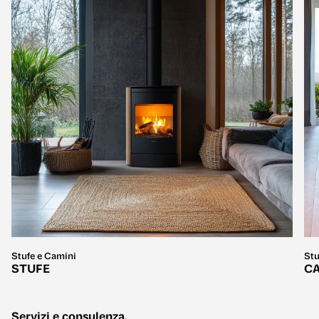
Stufe e Camini
Stu
STUFE
C
Servizi e consulenza.